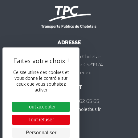
ADRESSE
Transports Publics du Choletais
24, rue de la Jominière CS21974
49319 Cholet cedex
Ce site utilise des cookies et
vous donne le contrôle sur
ceux que vous souhaitez
CONTACT
activer
Téléphone : 02 41 62 65 65
Tout accepter
Courriel :
contact@choletbus.fr
Tout refuser
Personnaliser