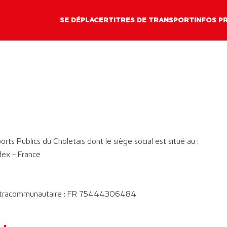
SE DÉPLACER
TITRES DE TRANSPORT
INFOS P
rts Publics du Choletais dont le siège social est situé au :
dex – France
ntracommunautaire : FR 75444306484