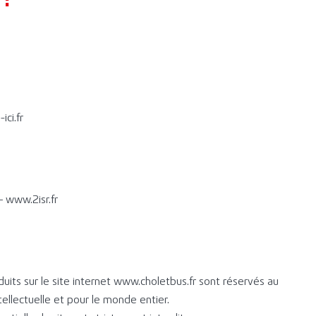
:
ci.fr
 www.2isr.fr
uits sur le site internet www.choletbus.fr sont réservés au
ntellectuelle et pour le monde entier.