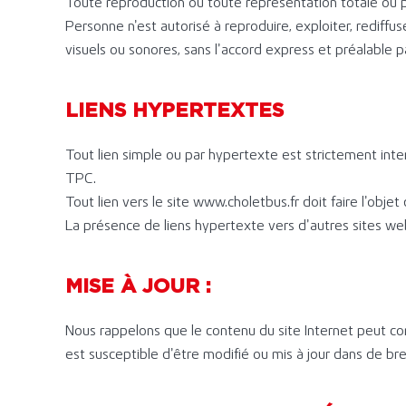
Toute reproduction ou toute représentation totale ou par
Personne n’est autorisé à reproduire, exploiter, rediffuser
visuels ou sonores, sans l’accord express et préalable p
LIENS HYPERTEXTES
Tout lien simple ou par hypertexte est strictement inte
TPC.
Tout lien vers le site www.choletbus.fr doit faire l’ob
La présence de liens hypertexte vers d’autres sites w
MISE À JOUR :
Nous rappelons que le contenu du site Internet peut c
est susceptible d’être modifié ou mis à jour dans de bref