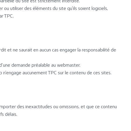
tielle du site est strictement interdite.
 ou utiliser des éléments du site qu’ils soient logiciels,
ar TPC.
rdit et ne saurait en aucun cas engager la responsabilité de
jet d’une demande préalable au webmaster.
eb n’engage aucunement TPC sur le contenu de ces sites.
omporter des inexactitudes ou omissions, et que ce contenu
s délais.