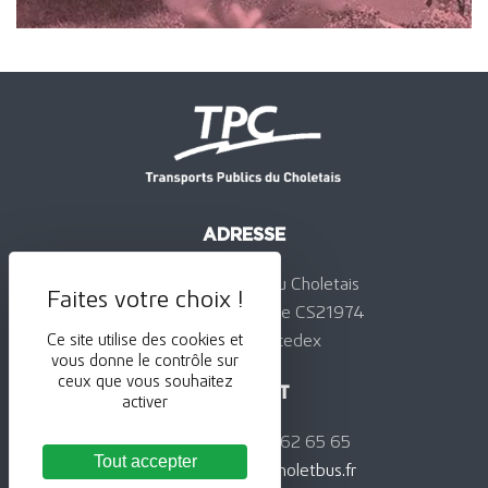
ADRESSE
Transports Publics du Choletais
24, rue de la Jominière CS21974
49319 Cholet cedex
Ce site utilise des cookies et
vous donne le contrôle sur
ceux que vous souhaitez
CONTACT
activer
Téléphone : 02 41 62 65 65
Tout accepter
Courriel :
contact@choletbus.fr