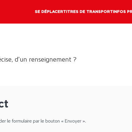
SE DÉPLACER
TITRES DE TRANSPORT
INFOS P
écise, d’un renseignement ?
ct
der le formulaire par le bouton « Envoyer ».