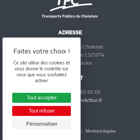
ADRESSE
Transports Publics du Choletais
24, rue de la Jominière CS21974
Ce site utilise des cookies et
49319 Cholet cedex
vous donne le contrôle sur
ceux que vous souhaitez
CONTACT
activer
Téléphone : 02 41 62 65 65
Tout accepter
Courriel :
contact@choletbus.fr
Tout refuser
Personnaliser
© Transports Publics du Choletais -
Mentions légales